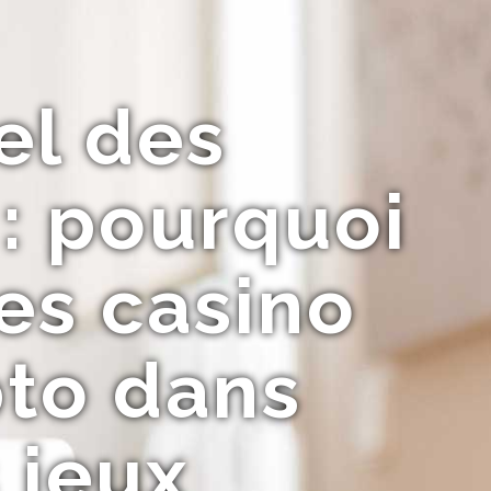
el des
 : pourquoi
les casino
pto dans
 jeux