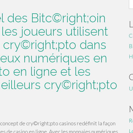
S
fo
l des Bitc©right;oin
les joueurs utilisent
C
e cry©right;pto dans
B
jeux numériques en
H
o en ligne et les
illeurs cry©right;pto
U
R
 concept de cry©right;pto casinos redéfinit la façon
L
ces de casino en ligne. Avec les monnaies numériques,