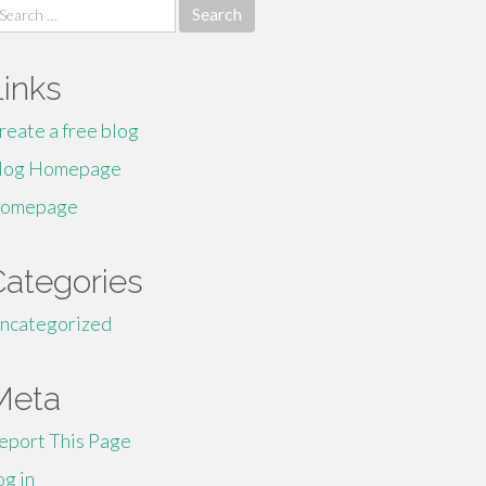
earch
r:
Links
reate a free blog
log Homepage
omepage
Categories
ncategorized
Meta
eport This Page
og in