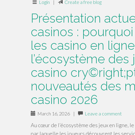
Login
|
Create a free blog
Présentation actue
casinos : pourquoi 
les casino en lign
l’écosystème des 
casino cry©right;pt
nouveautés des me
casino 2026
March 16, 2026
|
Leave a comment
Au cœur de l’écosystème des jeux en ligne, le
par laquelle les joueurs découvrent les servi