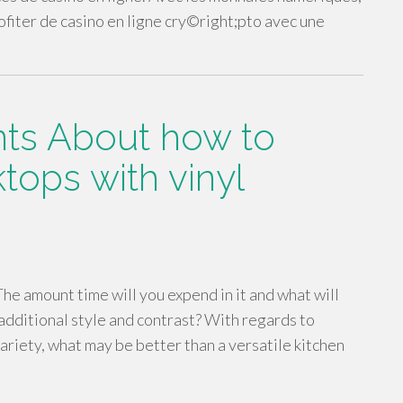
fiter de casino en ligne cry©right;pto avec une
nts About how to
tops with vinyl
The amount time will you expend in it and what will
 additional style and contrast? With regards to
is variety, what may be better than a versatile kitchen